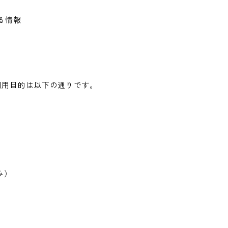
る情報
利用目的は以下の通りです。
み）